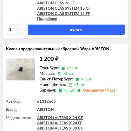
ARISTON CLAS 28 FF
ARISTON CLAS SYSTEM 15 CF
ARISTON CLAS SYSTEM 15 FF
Подробнее
ARISTON CLAS SYSTEM 24 CF
ARISTON CLAS SYSTEM 24 FF
ARISTON CLAS SYSTEM 28 CF
КУПИТЬ
ARISTON CLAS SYSTEM 28 FF
ARISTON CLAS SYSTEM 32 FF
ARISTON GENUS 24 CF
Клапан предохранительный сбросной 3бара ARISTON
ARISTON GENUS 24 FF
ARISTON GENUS 28 CF
1 200
₽
ARISTON GENUS 28 FF
ARISTON GENUS 32 FF
Оренбург:
>5 шт
ARISTON GENUS 35 FF
Москва:
>5 шт
ARISTON GENUS 36 FF
Санкт-Петербург:
>5 шт
Новосибирск:
>5 шт
Барнаул:
>5 шт
Ожидается >5 шт
Артикул
61312668
Бренд
ARISTON
Модель котла
ARISTON ALTEAS X 24 CF
ARISTON ALTEAS X 24 FF
ARISTON ALTEAS X 30 CF