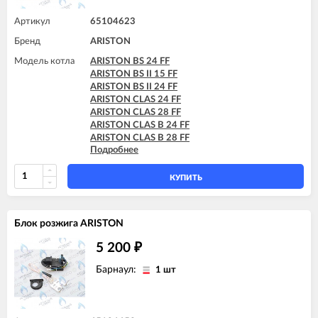
Артикул
65104623
Бренд
ARISTON
Модель котла
ARISTON BS 24 FF
ARISTON BS II 15 FF
ARISTON BS II 24 FF
ARISTON CLAS 24 FF
ARISTON CLAS 28 FF
ARISTON CLAS B 24 FF
ARISTON CLAS B 28 FF
Подробнее
ARISTON CLAS B 30 FF
ARISTON CLAS B EVO 24 FF
ARISTON CLAS B EVO 28 FF
КУПИТЬ
ARISTON CLAS B EVO 30 FF
ARISTON CLAS EVO 24 FF
ARISTON CLAS EVO 24 FF TK
Блок розжига ARISTON
ARISTON CLAS EVO 28 FF
ARISTON CLAS EVO SYSTEM 24 FF
5 200
₽
ARISTON CLAS EVO SYSTEM 28 FF
ARISTON CLAS EVO SYSTEM 32 FF
Барнаул:
1 шт
ARISTON CLAS SYSTEM 15 FF
ARISTON CLAS SYSTEM 24 FF
ARISTON CLAS SYSTEM 28 FF
ARISTON CLAS SYSTEM 32 FF