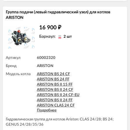
ARISTON GENUS 28 CF
ARISTON GENUS 28 FF
ARISTON GENUS 32 FF
Группа подачи (левый гидравлический узел) для котлов
ARISTON GENUS 35 FF
ARISTON
ARISTON GENUS 36 FF
16 900
ARISTON GENUS EVO 24 CF
₽
ARISTON GENUS EVO 24 FF
Барнаул:
2 шт
ARISTON GENUS EVO 30 CF
ARISTON GENUS EVO 30 FF
ARISTON GENUS EVO 32 FF
ARISTON GENUS EVO 35 FF
Артикул
60002320
ARISTON MATIS 24 CF
ARISTON MATIS 24 CF-EU
Бренд
ARISTON
ARISTON MATIS 24 FF
Модель котла
ARISTON BS 24 CF
ARISTON BS 24 FF
ARISTON BS II 15 FF
ARISTON BS II 24 CF
ARISTON BS II 24 CF-EU
ARISTON BS II 24 FF
ARISTON CLAS 24 CF
Подробнее
ARISTON CLAS 24 FF
ARISTON CLAS 28 FF
Гидравлическая группа для котлов Ariston: CLAS 24/28; BS 24;
ARISTON EGIS PLUS 24 CF
GENUS 24/28/35/36
ARISTON EGIS PLUS 24 CF-EU