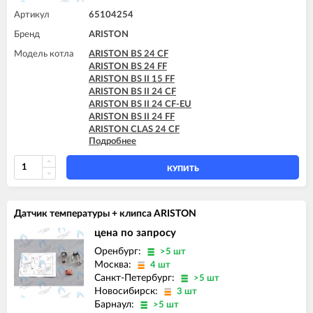
Артикул
65104254
Бренд
ARISTON
Модель котла
ARISTON BS 24 CF
ARISTON BS 24 FF
ARISTON BS II 15 FF
ARISTON BS II 24 CF
ARISTON BS II 24 CF-EU
ARISTON BS II 24 FF
ARISTON CLAS 24 CF
Подробнее
ARISTON CLAS 24 FF
ARISTON CLAS 28 FF
ARISTON CLAS B 24 CF
КУПИТЬ
ARISTON CLAS B 24 FF
ARISTON CLAS B 28 FF
ARISTON CLAS B 30 FF
Датчик температуры + клипса ARISTON
ARISTON CLAS B EVO 24 FF
ARISTON CLAS B EVO 28 FF
цена по запросу
ARISTON CLAS B EVO 30 FF
Оренбург:
>5 шт
ARISTON CLAS EVO 24 CF
Москва:
4 шт
ARISTON CLAS EVO 24 CF-EU
Санкт-Петербург:
>5 шт
ARISTON CLAS EVO 24 FF
Новосибирск:
3 шт
ARISTON CLAS EVO 24 FF TK
Барнаул:
>5 шт
ARISTON CLAS EVO 28 CF