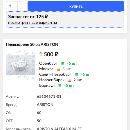
ARISTON EGIS PLUS 24 FF
ARISTON GENUS 24 CF
КУПИТЬ
ARISTON GENUS 24 FF
Запчасти: от 125
₽
ARISTON GENUS 28 CF
посмотреть все варианты
ARISTON GENUS 28 FF
ARISTON GENUS 32 FF
ARISTON GENUS 35 FF
ARISTON GENUS 36 FF
ARISTON MATIS 24 CF
Пневмореле 50 pa ARISTON
ARISTON MATIS 24 CF-EU
ARISTON MATIS 24 FF
1 500
₽
Оренбург:
>5 шт
Москва:
3 шт
Санкт-Петербург:
>5 шт
Новосибирск:
2 шт
Барнаул:
>5 шт
Артикул
65104671-01
Бренд
ARISTON
ON
60
OFF
50
Модель котла
ARISTON ALTEAS X 24 FF