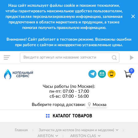
Наш сайт использует файлы cookie и похожие технологии,
чтобы гарантировать максимальное удобство пользователям,
предоставляя персонализированную информацию, запоминая
предпочтения в области маркетинга и продукции, а также
помогая получить правильную информацию.
Внимание! Сайт работает в тестовом режиме. Возможны ошибки
при работе с сайтом и некорректно установленные цены.
0
Часы работы (по Москве):
пн-пт: 07:00 - 17:00
сб-вс: 07:00 - 16:00
Выберите город доставки:
Москва
КАТАЛОГ ТОВАРОВ
Главная
Запчасти для котлов (по маркам и моделям)
ARISTON
ARISTON CLAS