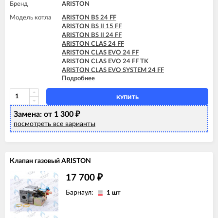
Бренд
ARISTON
ARISTON EGIS PLUS 24 FF
ARISTON GENUS 24 CF
Модель котла
ARISTON BS 24 FF
ARISTON GENUS 24 FF
ARISTON BS II 15 FF
ARISTON GENUS 28 CF
ARISTON BS II 24 FF
ARISTON GENUS 28 FF
ARISTON CLAS 24 FF
ARISTON GENUS 32 FF
ARISTON CLAS EVO 24 FF
ARISTON GENUS 35 FF
ARISTON CLAS EVO 24 FF TK
ARISTON GENUS 36 FF
ARISTON CLAS EVO SYSTEM 24 FF
ARISTON MATIS 24 CF
Подробнее
ARISTON CLAS SYSTEM 15 FF
ARISTON MATIS 24 CF-EU
ARISTON CLAS SYSTEM 24 FF
ARISTON MATIS 24 FF
ARISTON EGIS PLUS 24 FF
КУПИТЬ
ARISTON GENUS 24 FF
Замена: от 1 300
ARISTON GENUS EVO 24 FF
₽
ARISTON MATIS 24 FF
посмотреть все варианты
Клапан газовый ARISTON
17 700
₽
Барнаул:
1 шт