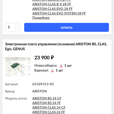
ARISTON CLAS B X 28 FF
ARISTON CLAS EVO 28 FF
ARISTON CLAS EVO SYSTEM 28 FF
Подробнее
ARISTON CLAS SYSTEM 28 FF
ARISTON GENUS 28 FF
ARISTON GENUS EVO 30 FF
КУПИТЬ
Электронная плата управления (основная) ARISTON BS, CLAS,
Egis, GENUS
23 900
₽
Новосибирск:
1 шт
Барнаул:
1 шт
Артикул
65109313-05
Бренд
ARISTON
Модель котла
ARISTON BS 24 CF
ARISTON BS 24 FF
ARISTON CLAS 24 CF
ARISTON CLAS 24 FF