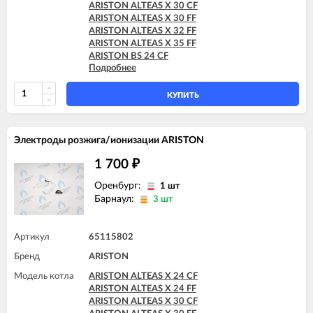
ARISTON ALTEAS X 30 CF
ARISTON ALTEAS X 30 FF
ARISTON ALTEAS X 32 FF
ARISTON ALTEAS X 35 FF
ARISTON BS 24 CF
Подробнее
ARISTON BS 24 FF
ARISTON BS II 15 FF
ARISTON BS II 24 CF
КУПИТЬ
ARISTON BS II 24 CF-EU
ARISTON BS II 24 FF
ARISTON CARES X 15 CF
Электроды розжига/ионизации ARISTON
ARISTON CARES X 15 FF
ARISTON CARES X 18 FF
1 700
₽
ARISTON CARES X 24 CF
ARISTON CARES X 24 FF
Оренбург:
1 шт
ARISTON CARES X SYSTEM 24 CF
Барнаул:
3 шт
ARISTON CARES X SYSTEM 24 FF
ARISTON CLAS 24 CF
ARISTON CLAS 24 FF
Артикул
65115802
ARISTON CLAS 28 FF
Бренд
ARISTON
ARISTON CLAS B 24 CF
ARISTON CLAS B 24 FF
Модель котла
ARISTON ALTEAS X 24 CF
ARISTON CLAS B 28 FF
ARISTON ALTEAS X 24 FF
ARISTON CLAS B 30 FF
ARISTON ALTEAS X 30 CF
ARISTON CLAS B EVO 24 FF