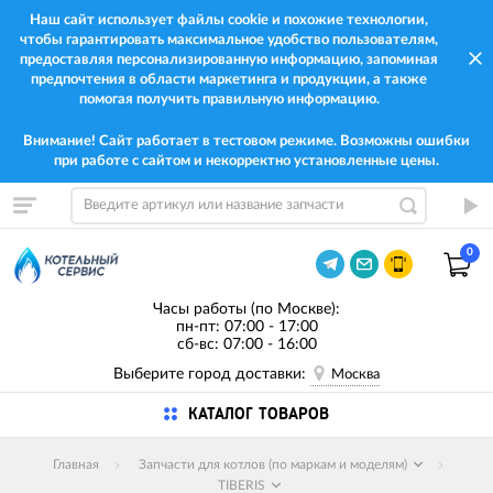
Наш сайт использует файлы cookie и похожие технологии,
чтобы гарантировать максимальное удобство пользователям,
предоставляя персонализированную информацию, запоминая
предпочтения в области маркетинга и продукции, а также
помогая получить правильную информацию.
Внимание! Сайт работает в тестовом режиме. Возможны ошибки
при работе с сайтом и некорректно установленные цены.
0
Часы работы (по Москве):
пн-пт: 07:00 - 17:00
сб-вс: 07:00 - 16:00
Выберите город доставки:
Москва
КАТАЛОГ ТОВАРОВ
Главная
Запчасти для котлов (по маркам и моделям)
TIBERIS