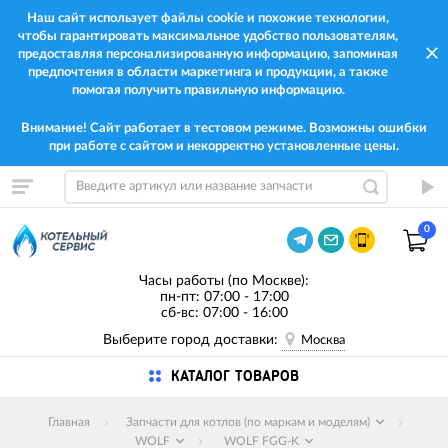
Наш сайт использует файлы cookie и похожие технологии,
чтобы гарантировать максимальное удобство пользователям,
предоставляя персонализированную информацию, запоминая
предпочтения в области маркетинга и продукции, а также
помогая получить правильную информацию.
Внимание! Сайт работает в тестовом режиме. Возможны ошибки
при работе с сайтом и некорректно установленные цены.
0
Часы работы (по Москве):
пн-пт: 07:00 - 17:00
сб-вс: 07:00 - 16:00
Выберите город доставки:
Москва
КАТАЛОГ ТОВАРОВ
Главная
Запчасти для котлов (по маркам и моделям)
WOLF
WOLF FGG-K