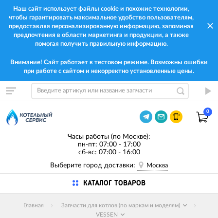
Наш сайт использует файлы cookie и похожие технологии,
чтобы гарантировать максимальное удобство пользователям,
предоставляя персонализированную информацию, запоминая
предпочтения в области маркетинга и продукции, а также
помогая получить правильную информацию.
Внимание! Сайт работает в тестовом режиме. Возможны ошибки
при работе с сайтом и некорректно установленные цены.
0
Часы работы (по Москве):
пн-пт: 07:00 - 17:00
сб-вс: 07:00 - 16:00
Выберите город доставки:
Москва
КАТАЛОГ ТОВАРОВ
Главная
Запчасти для котлов (по маркам и моделям)
VESSEN