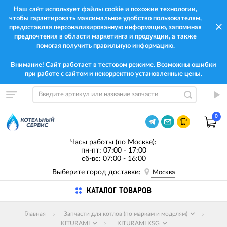
Наш сайт использует файлы cookie и похожие технологии,
чтобы гарантировать максимальное удобство пользователям,
предоставляя персонализированную информацию, запоминая
предпочтения в области маркетинга и продукции, а также
помогая получить правильную информацию.
Внимание! Сайт работает в тестовом режиме. Возможны ошибки
при работе с сайтом и некорректно установленные цены.
0
Часы работы (по Москве):
пн-пт: 07:00 - 17:00
сб-вс: 07:00 - 16:00
Выберите город доставки:
Москва
КАТАЛОГ ТОВАРОВ
Главная
Запчасти для котлов (по маркам и моделям)
KITURAMI
KITURAMI KSG