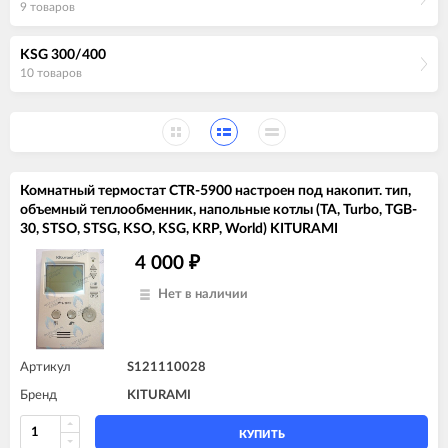
9 товаров
KSG 300/400
10 товаров
Комнатный термостат CTR-5900 настроен под накопит. тип,
объемный теплообменник, напольные котлы (TA, Turbo, TGB-
30, STSO, STSG, KSO, KSG, KRP, World) KITURAMI
4 000
₽
Нет в наличии
Артикул
S121110028
Бренд
KITURAMI
КУПИТЬ