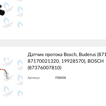
Датчик протока Bosch, Buderus (8
87170021320, 19928570), BOSCH
(87376007810)
Артикул
FSE008