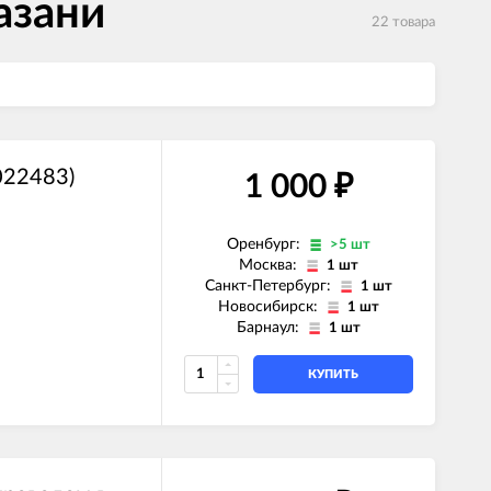
азани
22 товара
022483)
1 000
₽
Оренбург:
>5 шт
Москва:
1 шт
Санкт-Петербург:
1 шт
Новосибирск:
1 шт
Барнаул:
1 шт
КУПИТЬ