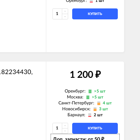
Оренбург:
1 шт
КУПИТЬ
7182234430,
1 200
₽
Оренбург:
>5 шт
Москва:
>5 шт
Санкт-Петербург:
4 шт
Новосибирск:
3 шт
Барнаул:
2 шт
КУПИТЬ
Доп. запчасти: от 50
₽