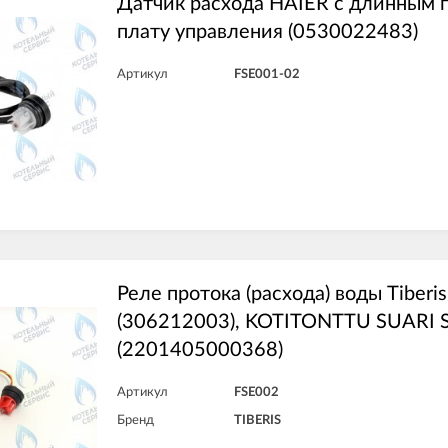
Датчик расхода HAIER с длинным 
плату управления (0530022483)
Артикул
FSE001-02
Реле протока (расхода) воды Tiberi
(306212003), KOTITONTTU SUARI S
(2201405000368)
Артикул
FSE002
Бренд
TIBERIS