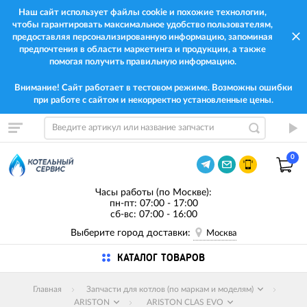
Наш сайт использует файлы cookie и похожие технологии,
чтобы гарантировать максимальное удобство пользователям,
предоставляя персонализированную информацию, запоминая
предпочтения в области маркетинга и продукции, а также
помогая получить правильную информацию.
Внимание! Сайт работает в тестовом режиме. Возможны ошибки
при работе с сайтом и некорректно установленные цены.
0
Часы работы (по Москве):
пн-пт: 07:00 - 17:00
сб-вс: 07:00 - 16:00
Выберите город доставки:
Москва
КАТАЛОГ ТОВАРОВ
Главная
Запчасти для котлов (по маркам и моделям)
ARISTON
ARISTON CLAS EVO