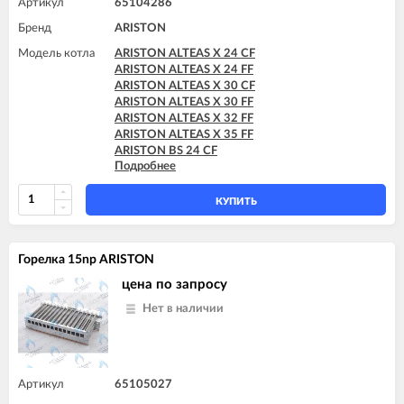
Артикул
65104286
Бренд
ARISTON
Модель котла
ARISTON ALTEAS X 24 CF
ARISTON ALTEAS X 24 FF
ARISTON ALTEAS X 30 CF
ARISTON ALTEAS X 30 FF
ARISTON ALTEAS X 32 FF
ARISTON ALTEAS X 35 FF
ARISTON BS 24 CF
Подробнее
ARISTON BS 24 FF
ARISTON BS II 15 FF
ARISTON BS II 24 CF
КУПИТЬ
ARISTON BS II 24 CF-EU
ARISTON BS II 24 FF
ARISTON CARES X 15 CF
Горелка 15np ARISTON
ARISTON CARES X 15 FF
ARISTON CARES X 18 FF
цена по запросу
ARISTON CARES X 24 CF
Нет в наличии
ARISTON CARES X 24 FF
ARISTON CARES X SYSTEM 24 CF
ARISTON CARES X SYSTEM 24 FF
ARISTON CLAS 24 CF
ARISTON CLAS 24 FF
Артикул
65105027
ARISTON CLAS 28 FF