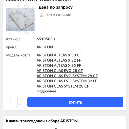
ARISTON CLAS SYSTEM 24 CF
ARISTON CLAS SYSTEM 24 FF
цена по запросу
ARISTON CLAS SYSTEM 28 FF
Нет в наличии
ARISTON GENUS 24 CF
ARISTON GENUS 24 FF
ARISTON GENUS 28 FF
ARISTON GENUS EVO 24 CF
ARISTON GENUS EVO 24 FF
Артикул
65105033
ARISTON GENUS EVO 30 FF
Бренд
ARISTON
ARISTON MATIS 24 CF
ARISTON MATIS 24 CF-EU
Модель котла
ARISTON ALTEAS X 30 CF
ARISTON MATIS 24 FF
ARISTON ALTEAS X 32 FF
ARISTON ALTEAS X 35 FF
ARISTON CLAS EVO 28 CF
ARISTON CLAS EVO SYSTEM 28 CF
ARISTON CLAS EVO SYSTEM 32 FF
ARISTON CLAS SYSTEM 28 CF
Подробнее
ARISTON CLAS SYSTEM 32 FF
ARISTON CLAS X 35 FF
ARISTON CLAS X SYSTEM 28 CF
КУПИТЬ
ARISTON CLAS X SYSTEM 32 FF
ARISTON GENUS 28 CF
ARISTON GENUS 32 FF
Клапан трехходовой в сборе ARISTON
ARISTON GENUS 35 FF
ARISTON GENUS 36 FF