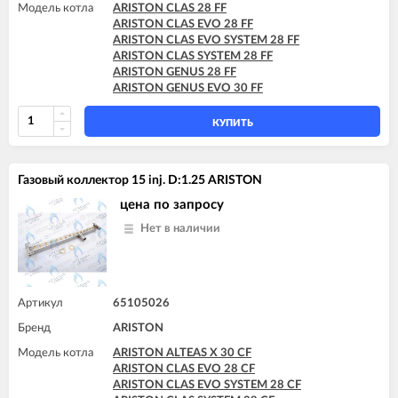
Модель котла
ARISTON CLAS X 28 FF
ARISTON CLAS 28 FF
ARISTON CLAS X 35 FF
ARISTON CLAS EVO 28 FF
ARISTON CLAS X SYSTEM 24 CF
ARISTON CLAS EVO SYSTEM 28 FF
ARISTON CLAS X SYSTEM 24 FF
ARISTON CLAS SYSTEM 28 FF
ARISTON CLAS X SYSTEM 28 CF
ARISTON GENUS 28 FF
ARISTON CLAS X SYSTEM 28 FF
ARISTON GENUS EVO 30 FF
ARISTON CLAS X SYSTEM 32 FF
ARISTON EGIS PLUS 24 CF
КУПИТЬ
ARISTON EGIS PLUS 24 CF-EU
ARISTON EGIS PLUS 24 FF
ARISTON GENUS 24 CF
Газовый коллектор 15 inj. D:1.25 ARISTON
ARISTON GENUS 24 FF
ARISTON GENUS 28 CF
цена по запросу
ARISTON GENUS 28 FF
Нет в наличии
ARISTON GENUS 32 FF
ARISTON GENUS 35 FF
ARISTON GENUS 36 FF
ARISTON GENUS EVO 24 CF
ARISTON GENUS EVO 24 FF
Артикул
65105026
ARISTON GENUS EVO 30 CF
Бренд
ARISTON GENUS EVO 30 FF
ARISTON
ARISTON GENUS EVO 32 FF
Модель котла
ARISTON ALTEAS X 30 CF
ARISTON GENUS EVO 35 FF
ARISTON CLAS EVO 28 CF
ARISTON GENUS X 24 CF
ARISTON CLAS EVO SYSTEM 28 CF
ARISTON GENUS X 24 FF