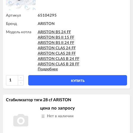
ARISTON GENUS X 30 CF
ARISTON GENUS X 32 FF
ARISTON GENUS X 35 FF
Артикул
65104295
Бренд
ARISTON
Модель котла
ARISTON BS 24 FF
ARISTON BS II 15 FF
ARISTON BS II 24 FF
ARISTON CLAS 24 FF
ARISTON CLAS 28 FF
ARISTON CLAS B 24 FF
ARISTON CLAS B 28 FF
Подробнее
ARISTON CLAS B 30 FF
ARISTON CLAS B EVO 24 FF
ARISTON CLAS B EVO 28 FF
КУПИТЬ
ARISTON CLAS B EVO 30 FF
ARISTON CLAS EVO 24 FF
ARISTON CLAS EVO 24 FF TK
Стабилизатор тяги 28 cf ARISTON
ARISTON CLAS EVO 28 FF
ARISTON CLAS EVO SYSTEM 24 FF
цена по запросу
ARISTON CLAS EVO SYSTEM 28 FF
Нет в наличии
ARISTON CLAS EVO SYSTEM 32 FF
ARISTON CLAS SYSTEM 15 FF
ARISTON CLAS SYSTEM 24 FF