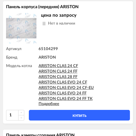
ARISTON CLAS EVO SYSTEM 28 FF
Панель корпуса (передняя) ARISTON
ARISTON CLAS EVO SYSTEM 32 FF
ARISTON GENUS EVO 24 CF
цена по запросу
ARISTON GENUS EVO 24 FF
Нет в наличии
ARISTON GENUS EVO 30 CF
ARISTON GENUS EVO 30 FF
ARISTON GENUS EVO 32 FF
ARISTON GENUS EVO 35 FF
Артикул
65104299
Бренд
ARISTON
Модель котла
ARISTON CLAS 24 CF
ARISTON CLAS 24 FF
ARISTON CLAS 28 FF
ARISTON CLAS EVO 24 CF
ARISTON CLAS EVO 24 CF-EU
ARISTON CLAS EVO 24 FF
ARISTON CLAS EVO 24 FF TK
Подробнее
ARISTON CLAS EVO 28 FF
ARISTON CLAS EVO SYSTEM 24 CF
ARISTON CLAS EVO SYSTEM 24 FF
КУПИТЬ
ARISTON CLAS EVO SYSTEM 28 FF
ARISTON CLAS SYSTEM 15 CF
ARISTON CLAS SYSTEM 15 FF
Панель камеры сгорания ARISTON