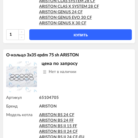
ARISTON CLAS SYSTEM 28 CF
ARISTON GENUS X 30 CF
ARISTON CLAS X SYSTEM 28 CF
ARISTON GENUS X 30 FF
ARISTON GENUS 24 CF
ARISTON GENUS X 32 FF
ARISTON GENUS EVO 30 CF
ARISTON GENUS X 35 FF
ARISTON GENUS X 30 CF
ARISTON HS X 15 CF
ARISTON HS X 15 FF
КУПИТЬ
ARISTON HS X 18 FF
ARISTON HS X 24 CF
ARISTON HS X 24 FF
ARISTON MATIS 24 CF
О-кольцо 3x35 epdm 75 sh ARISTON
ARISTON MATIS 24 CF-EU
цена по запросу
ARISTON MATIS 24 FF
Нет в наличии
Артикул
65104705
Бренд
ARISTON
Модель котла
ARISTON BS 24 CF
ARISTON BS 24 FF
ARISTON BS II 15 FF
ARISTON BS II 24 CF
ARISTON BS II 24 CF-EU