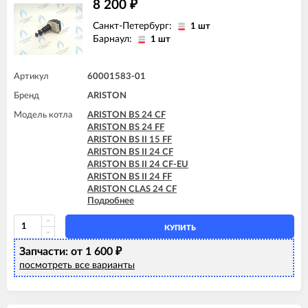
8 200
₽
ARISTON GENUS EVO 30 CF
ARISTON GENUS EVO 32 FF
Санкт-Петербург:
1 шт
ARISTON GENUS EVO 35 FF
Барнаул:
1 шт
ARISTON GENUS X 30 CF
ARISTON GENUS X 32 FF
ARISTON GENUS X 35 FF
Артикул
60001583-01
Бренд
ARISTON
Модель котла
ARISTON BS 24 CF
ARISTON BS 24 FF
ARISTON BS II 15 FF
ARISTON BS II 24 CF
ARISTON BS II 24 CF-EU
ARISTON BS II 24 FF
ARISTON CLAS 24 CF
Подробнее
ARISTON CLAS 24 FF
ARISTON CLAS 28 FF
ARISTON CLAS B EVO 24 FF
КУПИТЬ
ARISTON CLAS B EVO 28 FF
Запчасти: от 1 600
ARISTON CLAS B EVO 30 FF
₽
ARISTON CLAS EVO 24 CF
посмотреть все варианты
ARISTON CLAS EVO 24 CF-EU
ARISTON CLAS EVO 24 FF
ARISTON CLAS EVO 24 FF TK