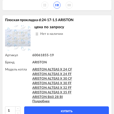
Плоская прокладка d:24-17-1.5 ARISTON
цена по запросу
Нет в наличии
Артикул
60061855-19
Бренд
ARISTON
Модель котла
ARISTON ALTEAS X 24 CF
ARISTON ALTEAS X 24 FF
ARISTON ALTEAS X 30 CF
ARISTON ALTEAS X 30 FF
ARISTON ALTEAS X 32 FF
ARISTON ALTEAS X 35 FF
ARISTON B60 28 BI
Подробнее
ARISTON B60 30 BFFI
ARISTON BS II 15 FF
ARISTON BS II 24 CF
КУПИТЬ