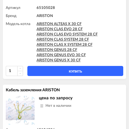
ARISTON CLAS SYSTEM 28 FF
ARISTON CLAS SYSTEM 32 FF
Артикул
65105028
ARISTON EGIS PLUS 24 FF
Бренд
ARISTON
ARISTON GENUS 24 FF
ARISTON GENUS 28 FF
Модель котла
ARISTON ALTEAS X 30 CF
ARISTON GENUS 32 FF
ARISTON CLAS EVO 28 CF
ARISTON GENUS 35 FF
ARISTON CLAS EVO SYSTEM 28 CF
ARISTON GENUS 36 FF
ARISTON CLAS SYSTEM 28 CF
ARISTON GENUS EVO 24 FF
ARISTON CLAS X SYSTEM 28 CF
ARISTON GENUS EVO 30 FF
ARISTON GENUS 28 CF
ARISTON GENUS EVO 32 FF
ARISTON GENUS EVO 30 CF
ARISTON GENUS EVO 35 FF
ARISTON GENUS X 30 CF
ARISTON MATIS 24 FF
КУПИТЬ
Кабель заземления ARISTON
цена по запросу
Нет в наличии