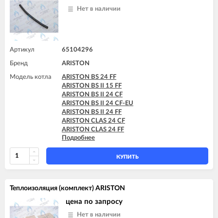
Нет в наличии
Артикул
65104296
Бренд
ARISTON
Модель котла
ARISTON BS 24 FF
ARISTON BS II 15 FF
ARISTON BS II 24 CF
ARISTON BS II 24 CF-EU
ARISTON BS II 24 FF
ARISTON CLAS 24 CF
ARISTON CLAS 24 FF
Подробнее
ARISTON CLAS 28 FF
ARISTON CLAS B 24 FF
ARISTON CLAS B 28 FF
КУПИТЬ
ARISTON CLAS B 30 FF
ARISTON CLAS B EVO 28 FF
ARISTON CLAS B EVO 30 FF
Теплоизоляция (комплект) ARISTON
ARISTON CLAS EVO 24 FF
ARISTON CLAS EVO 24 FF TK
цена по запросу
ARISTON CLAS EVO 28 FF
Нет в наличии
ARISTON CLAS EVO SYSTEM 24 FF