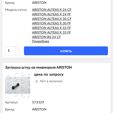
Бренд
ARISTON
Модель котла
ARISTON ALTEAS X 24 CF
ARISTON ALTEAS X 24 FF
ARISTON ALTEAS X 30 CF
ARISTON ALTEAS X 30 FF
ARISTON ALTEAS X 32 FF
ARISTON ALTEAS X 35 FF
ARISTON BS 24 CF
Подробнее
ARISTON BS 24 FF
ARISTON BS II 15 FF
ARISTON BS II 24 CF
КУПИТЬ
ARISTON BS II 24 CF-EU
ARISTON BS II 24 FF
ARISTON CARES X 15 CF
Заглушка штуц-ов пневмореле ARISTON
ARISTON CARES X 15 FF
ARISTON CARES X 18 FF
цена по запросу
ARISTON CARES X 24 CF
Нет в наличии
ARISTON CARES X 24 FF
ARISTON CARES X SYSTEM 24 CF
ARISTON CARES X SYSTEM 24 FF
ARISTON CLAS 24 CF
ARISTON CLAS 24 FF
Артикул
573329
ARISTON CLAS 28 FF
Бренд
ARISTON
ARISTON CLAS B 24 CF