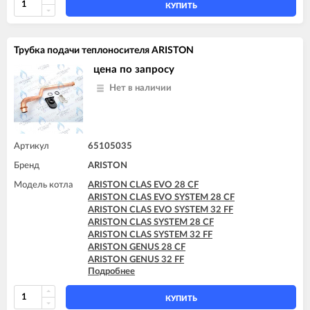
КУПИТЬ
Трубка подачи теплоносителя ARISTON
цена по запросу
Нет в наличии
Артикул
65105035
Бренд
ARISTON
Модель котла
ARISTON CLAS EVO 28 CF
ARISTON CLAS EVO SYSTEM 28 CF
ARISTON CLAS EVO SYSTEM 32 FF
ARISTON CLAS SYSTEM 28 CF
ARISTON CLAS SYSTEM 32 FF
ARISTON GENUS 28 CF
ARISTON GENUS 32 FF
Подробнее
ARISTON GENUS 35 FF
ARISTON GENUS 36 FF
ARISTON GENUS EVO 30 CF
КУПИТЬ
ARISTON GENUS EVO 32 FF