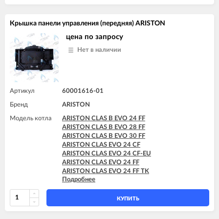
ARISTON GENUS EVO 35 FF
Крышка панели управления (передняя) ARISTON
цена по запросу
Нет в наличии
Артикул
60001616-01
Бренд
ARISTON
Модель котла
ARISTON CLAS B EVO 24 FF
ARISTON CLAS B EVO 28 FF
ARISTON CLAS B EVO 30 FF
ARISTON CLAS EVO 24 CF
ARISTON CLAS EVO 24 CF-EU
ARISTON CLAS EVO 24 FF
ARISTON CLAS EVO 24 FF TK
Подробнее
ARISTON CLAS EVO 28 CF
ARISTON CLAS EVO 28 FF
ARISTON CLAS EVO SYSTEM 24 CF
КУПИТЬ
ARISTON CLAS EVO SYSTEM 24 FF
ARISTON CLAS EVO SYSTEM 28 CF