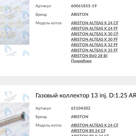
Артикул
60061855-19
Бренд
ARISTON
Модель котла
ARISTON ALTEAS X 24 CF
ARISTON ALTEAS X 24 FF
ARISTON ALTEAS X 30 CF
ARISTON ALTEAS X 30 FF
ARISTON ALTEAS X 32 FF
ARISTON ALTEAS X 35 FF
ARISTON B60 28 BI
Подробнее
ARISTON B60 30 BFFI
ARISTON BS II 15 FF
ARISTON BS II 24 CF
ARISTON BS II 24 CF-EU
ARISTON BS II 24 FF
ARISTON CARES X 15 CF
ARISTON CARES X 15 FF
Газовый коллектор 13 inj. D:1.25 
ARISTON CARES X 18 FF
ARISTON CARES X 24 CF
Артикул
65104302
ARISTON CARES X 24 FF
ARISTON CARES X SYSTEM 24 CF
Бренд
ARISTON
ARISTON CARES X SYSTEM 24 FF
Модель котла
ARISTON ALTEAS X 24 CF
ARISTON CLAS B 24 CF
ARISTON BS 24 CF
ARISTON CLAS B 24 FF