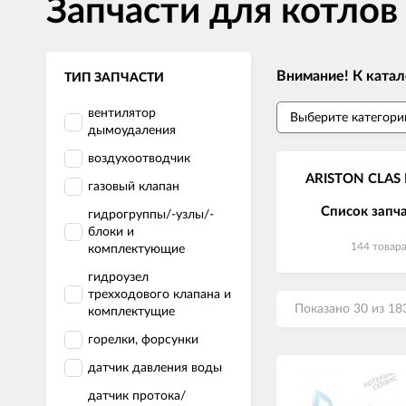
Запчасти для котлов
Внимание! К катал
ТИП ЗАПЧАСТИ
вентилятор
дымоудаления
воздухоотводчик
ARISTON CLAS 
газовый клапан
Список запч
гидрогруппы/-узлы/-
блоки и
144 товар
комплектующие
гидроузел
трехходового клапана и
Показано 30 из 18
комплектущие
горелки, форсунки
датчик давления воды
датчик протока/