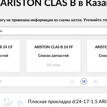
 ARISTON CLAS B в Каз
огу не привязана информация из схемы котла. Уточняйте
B 24 CF
ARISTON CLAS B 24 FF
ARISTO
астей
Список запчастей
Спис
а
161 товар
3
Плоская прокладка d:24-17-1.5 AR