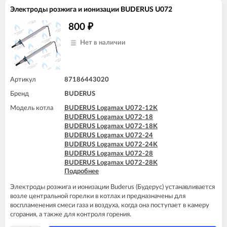
Электроды розжига и ионизации BUDERUS U072
800
₽
Нет в наличии
Артикул
87186443020
Бренд
BUDERUS
Модель котла
BUDERUS Logamax U072-12K
BUDERUS Logamax U072-18
BUDERUS Logamax U072-18K
BUDERUS Logamax U072-24
BUDERUS Logamax U072-24K
BUDERUS Logamax U072-28
BUDERUS Logamax U072-28K
Подробнее
BUDERUS Logamax U072-35
BUDERUS Logamax U072-35K
Электроды розжига и ионизации Buderus (Будерус) устанавливается
возле центральной горелки в котлах и предназначены для
воспламенения смеси газа и воздуха, когда она поступает в камеру
сгорания, а также для контроля горения.