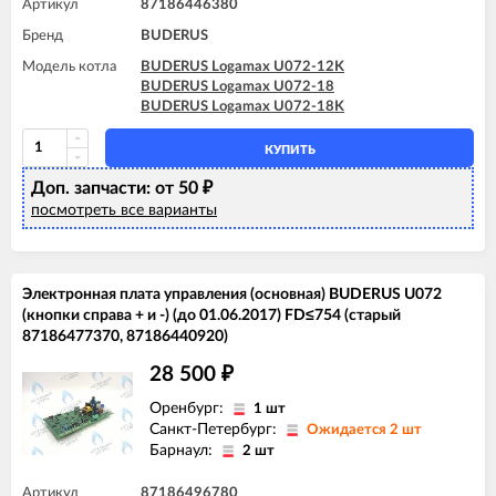
Артикул
87186446380
Бренд
BUDERUS
Модель котла
BUDERUS Logamax U072-12K
BUDERUS Logamax U072-18
BUDERUS Logamax U072-18K
КУПИТЬ
Доп. запчасти: от 50
₽
посмотреть все варианты
Электронная плата управления (основная) BUDERUS U072
(кнопки справа + и -) (до 01.06.2017) FD≤754 (старый
87186477370, 87186440920)
28 500
₽
Оренбург:
1 шт
Санкт-Петербург:
Ожидается 2 шт
Барнаул:
2 шт
Артикул
87186496780