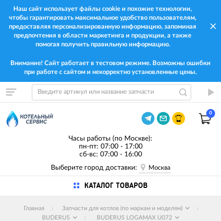
Наш сайт использует файлы cookie и похожие технологии,
чтобы гарантировать максимальное удобство пользователям,
предоставляя персонализированную информацию, запоминая
предпочтения в области маркетинга и продукции, а также
помогая получить правильную информацию.
Внимание! Сайт работает в тестовом режиме. Возможны ошибки
при работе с сайтом и некорректно установленные цены.
0
Часы работы (по Москве):
пн-пт: 07:00 - 17:00
сб-вс: 07:00 - 16:00
Выберите город доставки:
Москва
КАТАЛОГ ТОВАРОВ
Главная
Запчасти для котлов (по маркам и моделям)
BUDERUS
BUDERUS LOGAMAX U072