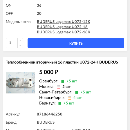
ON
36
OFF
20
Модель котла
BUDERUS Logamax U072-12K
BUDERUS Logamax U072-18
BUDERUS Logamax U072-18K
КУПИТЬ
Теплообменник вторичный 16 пластин U072-24K BUDERUS
5 000
₽
Оренбург:
>5 шт
Москва:
2 шт
Санкт-Петербург:
>5 шт
Новосибирск:
4 шт
Барнаул:
>5 шт
Артикул
87186446250
Бренд
BUDERUS