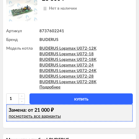
Нет в наличии
Артикул
8737602241
Бренд
BUDERUS
Модель котла
BUDERUS Logamax U072-12K
BUDERUS Logamax U072-18
BUDERUS Logamax U072-18K
BUDERUS Logamax U072-24
BUDERUS Logamax U072-24K
BUDERUS Logamax U072-28
BUDERUS Logamax U072-28K
Подробнее
BUDERUS Logamax U072-35
BUDERUS Logamax U072-35K
КУПИТЬ
Замена: от 21 000
₽
посмотреть все варианты