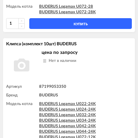
Модель котла
BUDERUS Logamax U072-28
BUDERUS Logamax U072-28K
КУПИТЬ
Клипса (комплект 10шт) BUDERUS
цена по запросу
Нет в наличии
Артикул
87199053350
Бренд
BUDERUS
Модель котла
BUDERUS Logamax U022-24K
BUDERUS Logamax U024-24K
BUDERUS Logamax U032-24K
BUDERUS Logamax U034-24K
BUDERUS Logamax U042-24K
BUDERUS Logamax U044-24K
BUDERUS Logamax U072-12K