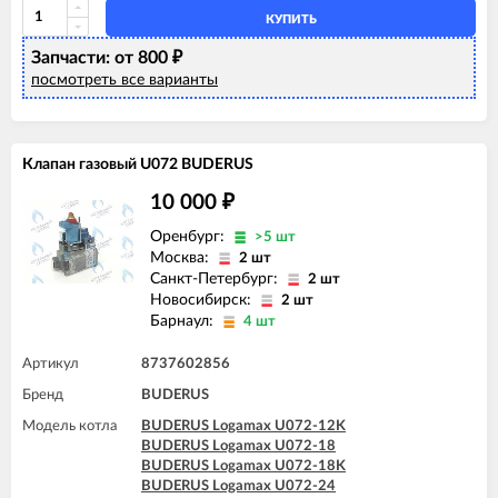
КУПИТЬ
Запчасти: от 800
₽
посмотреть все варианты
Клапан газовый U072 BUDERUS
10 000
₽
Оренбург:
>5 шт
Москва:
2 шт
Санкт-Петербург:
2 шт
Новосибирск:
2 шт
Барнаул:
4 шт
Артикул
8737602856
Бренд
BUDERUS
Модель котла
BUDERUS Logamax U072-12K
BUDERUS Logamax U072-18
BUDERUS Logamax U072-18K
BUDERUS Logamax U072-24