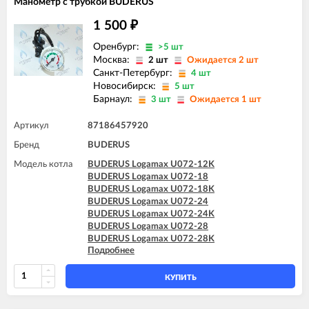
Манометр с трубкой BUDERUS
1 500
₽
Оренбург:
>5 шт
Москва:
2 шт
Ожидается 2 шт
Санкт-Петербург:
4 шт
Новосибирск:
5 шт
Барнаул:
3 шт
Ожидается 1 шт
Артикул
87186457920
Бренд
BUDERUS
Модель котла
BUDERUS Logamax U072-12K
BUDERUS Logamax U072-18
BUDERUS Logamax U072-18K
BUDERUS Logamax U072-24
BUDERUS Logamax U072-24K
BUDERUS Logamax U072-28
BUDERUS Logamax U072-28K
Подробнее
BUDERUS Logamax U072-35
BUDERUS Logamax U072-35K
КУПИТЬ