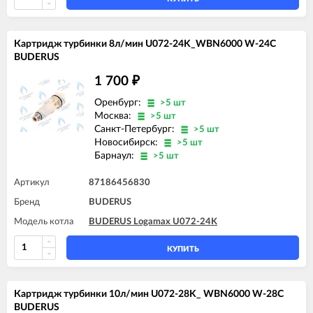
Картридж турбинки 8л/мин U072-24K_WBN6000 W-24C
BUDERUS
1 700
₽
Оренбург:
>5 шт
Москва:
>5 шт
Санкт-Петербург:
>5 шт
Новосибирск:
>5 шт
Барнаул:
>5 шт
Артикул
87186456830
Бренд
BUDERUS
Модель котла
BUDERUS Logamax U072-24K
КУПИТЬ
Картридж турбинки 10л/мин U072-28K_ WBN6000 W-28C
BUDERUS