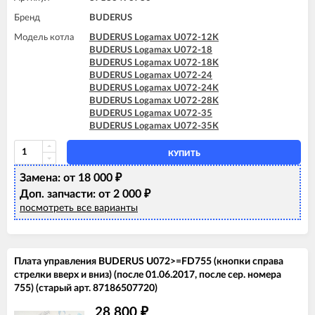
Бренд
BUDERUS
Модель котла
BUDERUS Logamax U072-12K
BUDERUS Logamax U072-18
BUDERUS Logamax U072-18K
BUDERUS Logamax U072-24
BUDERUS Logamax U072-24K
BUDERUS Logamax U072-28K
BUDERUS Logamax U072-35
BUDERUS Logamax U072-35K
КУПИТЬ
Замена: от 18 000
₽
Доп. запчасти: от 2 000
₽
посмотреть все варианты
Плата управления BUDERUS U072>=FD755 (кнопки справа
стрелки вверх и вниз) (после 01.06.2017, после сер. номера
755) (старый арт. 87186507720)
28 800
₽