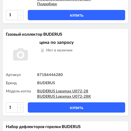
Подробнее
BUDERUS Logamax U072-18
BUDERUS Logamax U072-18K
BUDERUS Logamax U072-24
КУПИТЬ
BUDERUS Logamax U072-24K
BUDERUS Logamax U072-28
BUDERUS Logamax U072-28K
Газовый коллектор BUDERUS
BUDERUS Logamax U072-35
BUDERUS Logamax U072-35K
цена по запросу
Нет в наличии
Артикул
87186446280
Бренд
BUDERUS
Модель котла
BUDERUS Logamax U072-28
BUDERUS Logamax U072-28K
КУПИТЬ
Набор дефлекторов горелки BUDERUS