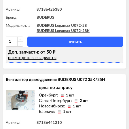
Артикул
87186426380
Бренд
BUDERUS
Модель котла
BUDERUS Logamax U072-28
BUDERUS Logamax U072-28K
КУПИТЬ
Доп. запчасти: от 50
₽
посмотреть все варианты
Вентилятор дымоудаления BUDERUS U072 35K/35H
цена по запросу
Оренбург:
1 шт
Санкт-Петербург:
2 шт
Новосибирск:
1 шт
Барнаул:
1 шт
Артикул
87186441210