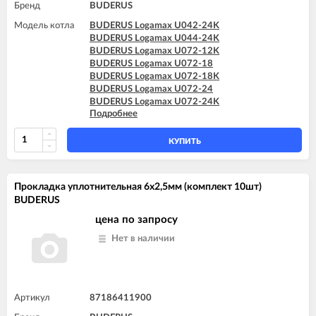
Бренд
BUDERUS
Модель котла
BUDERUS Logamax U042-24K
BUDERUS Logamax U044-24K
BUDERUS Logamax U072-12K
BUDERUS Logamax U072-18
BUDERUS Logamax U072-18K
BUDERUS Logamax U072-24
BUDERUS Logamax U072-24K
Подробнее
BUDERUS Logamax U072-28
BUDERUS Logamax U072-28K
BUDERUS Logamax U072-35
КУПИТЬ
BUDERUS Logamax U072-35K
Прокладка уплотнительная 6x2,5мм (комплект 10шт)
BUDERUS
цена по запросу
Нет в наличии
Артикул
87186411900