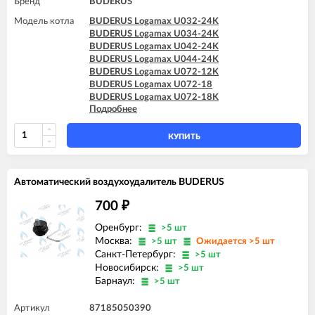
Бренд
BUDERUS
Модель котла
BUDERUS Logamax U032-24K
BUDERUS Logamax U034-24K
BUDERUS Logamax U042-24K
BUDERUS Logamax U044-24K
BUDERUS Logamax U072-12K
BUDERUS Logamax U072-18
BUDERUS Logamax U072-18K
Подробнее
BUDERUS Logamax U072-24
BUDERUS Logamax U072-24K
BUDERUS Logamax U072-28
КУПИТЬ
BUDERUS Logamax U072-28K
BUDERUS Logamax U072-35
BUDERUS Logamax U072-35K
Автоматический воздухоудалитель BUDERUS
700
₽
Оренбург:
>5 шт
Москва:
>5 шт
Ожидается >5 шт
Санкт-Петербург:
>5 шт
Новосибирск:
>5 шт
Барнаул:
>5 шт
Артикул
87185050390